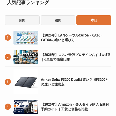
人気記事ランキング
月間
週間
本日
【2026年】LANケーブルCAT5e・CAT6・
1
CAT6Aの違いと選び方
【2026年】コスパ最強プロテインおすすめ5選
2
｜g単価で徹底比較
Anker Solix PS200 Dualは買い？旧PS200と
3
の違いと注意点
【2026年】Amazon・楽天タイヤ購入＆取付
4
予約ガイド｜工賃と価格を比較