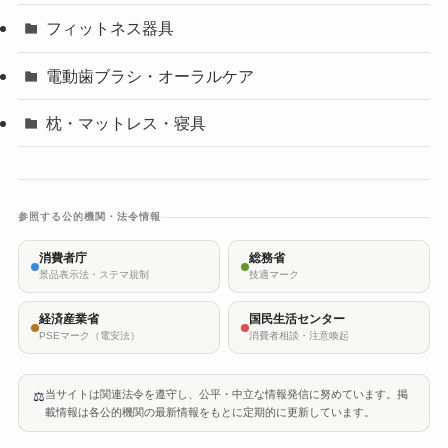
フィットネス器具
電動歯ブラシ・オーラルケア
枕・マットレス・寝具
参照する公的機関・法令情報
消費者庁
総務省
景品表示法・ステマ規制
技適マーク
経済産業省
国民生活センター
PSEマーク（電安法）
消費者相談・注意喚起
当サイトは関連法令を遵守し、公平・中立な情報発信に努めています。掲
⚖️
載情報は各公的機関の最新情報をもとに定期的に更新しています。