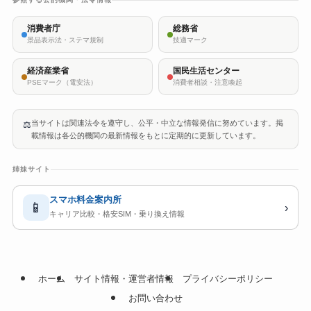
消費者庁
総務省
景品表示法・ステマ規制
技適マーク
経済産業省
国民生活センター
PSEマーク（電安法）
消費者相談・注意喚起
当サイトは関連法令を遵守し、公平・中立な情報発信に努めています。掲
⚖️
載情報は各公的機関の最新情報をもとに定期的に更新しています。
姉妹サイト
スマホ料金案内所
📱
›
キャリア比較・格安SIM・乗り換え情報
ホーム
サイト情報・運営者情報
プライバシーポリシー
お問い合わせ