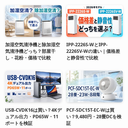
加湿空気清浄機と除加湿空
IPP-2226S-WとIPP-
気清浄機どっち？部屋干
2226SV-Wの違い｜価格差
し・花粉・価格で比較
と静音性で比較
USB-CVDK16は買い？4Kデ
PCF-SDC15T-EC-Wは買
ュアル出力・PD65W・11
い？9,480円・28畳DCを検
ポートを検証
証