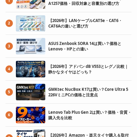
1
A1257価格・回収対象と容量別の選び方
【2026年】LANケーブルCAT5e・CAT6・
2
CAT6Aの違いと選び方
ASUS Zenbook SORA 14は買い？価格と
3
Lenovo・HPとの違い
【2026年】アドバン dB V553とレグノ比較｜
4
静かなタイヤはどっち？
GMKtec NucBox K17は買い？Core Ultra 5
5
226VミニPCの価格と注意点
Lenovo Tab Plus Gen 2は買い？価格・音質・
6
購入先を比較
【2026年】Amazon・楽天タイヤ購入＆取付