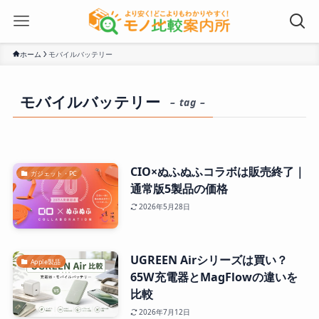
ホーム
モバイルバッテリー
モバイルバッテリー
– tag –
CIO×ぬふぬふコラボは販売終了｜
ガジェット・PC
通常版5製品の価格
2026年5月28日
UGREEN Airシリーズは買い？
Apple製品
65W充電器とMagFlowの違いを
比較
2026年7月12日