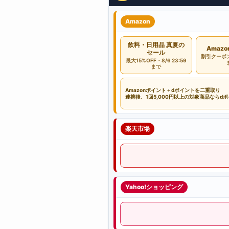
Amazon
飲料・日用品 真夏の
Amaz
セール
割引クーポン・
最大15%OFF・8/6 23:59
まで
Amazonポイント＋dポイントを二重取り
連携後、1回5,000円以上の対象商品ならd
楽天市場
Yahoo!ショッピング