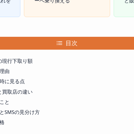
流れを
ーへ乗り換える
と
目次
 Inの現行下取り額
理由
時に見る点
 Inと買取店の違い
こと
とSMSの見分け方
格