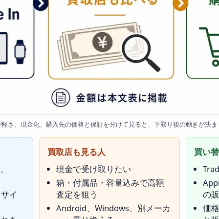
手軽さ、現金化、購入先の価格と保証を分けて見ると、下取り後の動きが決ま
買取店も見る人
買い替
c、
現金で受け取りたい
Tr
箱・付属品・容量込みで高額
Ap
リサイ
査定を狙う
の
Android、Windows、別メーカ
価