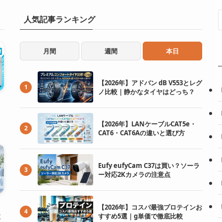
人気記事ランキング
月間
週間
本日
【2026年】アドバン dB V553とレグ
1
ノ比較｜静かなタイヤはどっち？
【2026年】LANケーブルCAT5e・
2
CAT6・CAT6Aの違いと選び方
Eufy eufyCam C37は買い？ソーラ
3
ー対応2Kカメラの注意点
【2026年】コスパ最強プロテインお
4
検
すすめ5選｜g単価で徹底比較