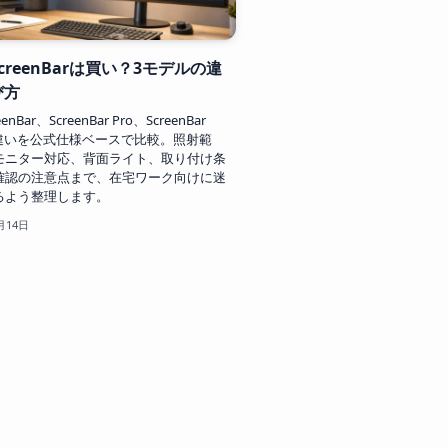
ScreenBarは買い？3モデルの違
び方
eenBar、ScreenBar Pro、ScreenBar
2の違いを公式仕様ベースで比較。照射範
モニター対応、背面ライト、取り付け条
確認の注意点まで、在宅ワーク向けに迷
るよう整理します。
月14日