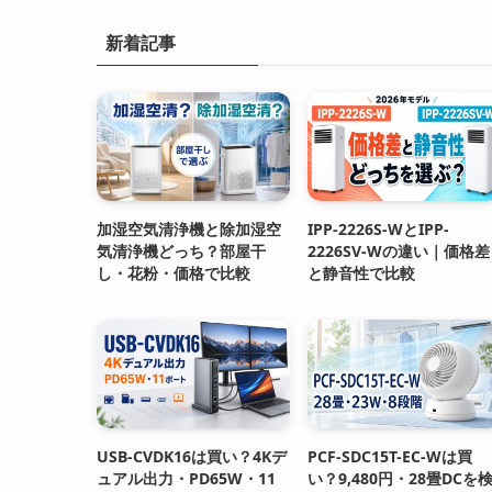
新着記事
加湿空気清浄機と除加湿空
IPP-2226S-WとIPP-
気清浄機どっち？部屋干
2226SV-Wの違い｜価格差
し・花粉・価格で比較
と静音性で比較
USB-CVDK16は買い？4Kデ
PCF-SDC15T-EC-Wは買
ュアル出力・PD65W・11
い？9,480円・28畳DCを