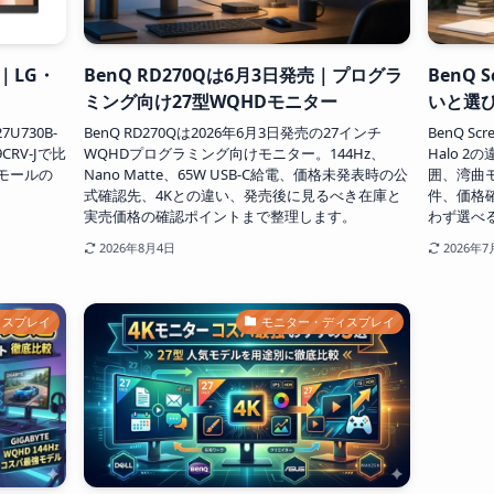
較｜LG・
BenQ RD270Qは6月3日発売｜プログラ
BenQ 
ミング向け27型WQHDモニター
いと選
U730B-
BenQ RD270Qは2026年6月3日発売の27インチ
BenQ Scr
9CRV-Jで比
WQHDプログラミング向けモニター。144Hz、
Halo 
要モールの
Nano Matte、65W USB-C給電、価格未発表時の公
囲、湾曲
式確認先、4Kとの違い、発売後に見るべき在庫と
件、価格
実売価格の確認ポイントまで整理します。
わず選べ
2026年8月4日
2026年7
ィスプレイ
モニター・ディスプレイ