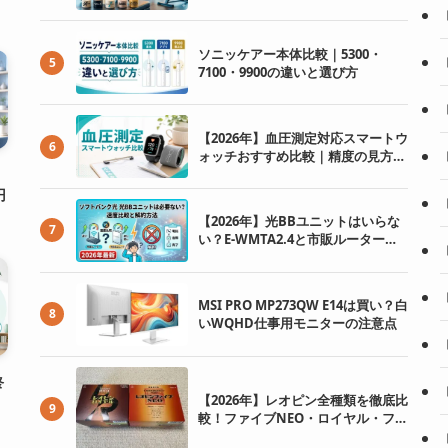
ソニッケアー本体比較｜5300・
5
7100・9900の違いと選び方
【2026年】血圧測定対応スマートウ
6
ォッチおすすめ比較｜精度の見方と
注意点
円
【2026年】光BBユニットはいらな
7
い？E-WMTA2.4と市販ルーター比
較
MSI PRO MP273QW E14は買い？白
8
いWQHD仕事用モニターの注意点
終
【2026年】レオピン全種類を徹底比
9
較！ファイブNEO・ロイヤル・ファ
イブの違いと選び方