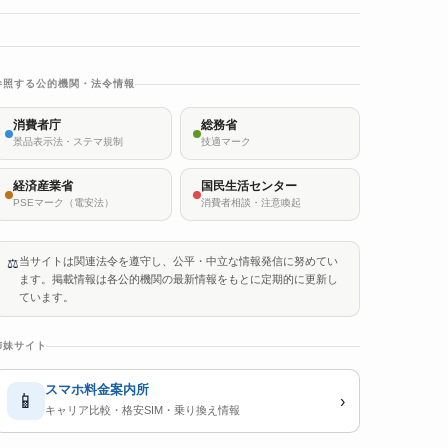
参照する公的機関・法令情報
消費者庁
総務省
景品表示法・ステマ規制
技適マーク
経済産業省
国民生活センター
PSEマーク（電安法）
消費者相談・注意喚起
当サイトは関連法令を遵守し、公平・中立な情報発信に努めてい
⚖️
ます。掲載情報は各公的機関の最新情報をもとに定期的に更新し
ています。
姉妹サイト
スマホ料金案内所
📱
›
キャリア比較・格安SIM・乗り換え情報