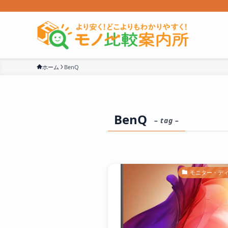
ホーム
BenQ
BenQ
– tag –
モニター・デ