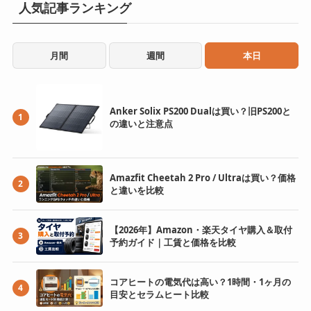
人気記事ランキング
月間
週間
本日
Anker Solix PS200 Dualは買い？旧PS200と
1
の違いと注意点
Amazfit Cheetah 2 Pro / Ultraは買い？価格
2
と違いを比較
【2026年】Amazon・楽天タイヤ購入＆取付
3
予約ガイド｜工賃と価格を比較
コアヒートの電気代は高い？1時間・1ヶ月の
4
目安とセラムヒート比較