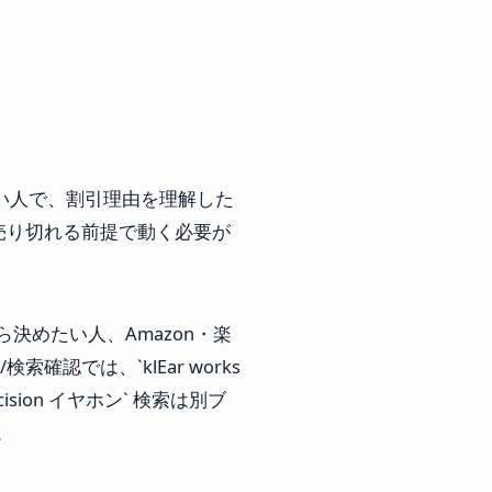
い人で、割引理由を理解した
売り切れる前提で動く必要が
決めたい人、Amazon・楽
確認では、`klEar works
ision イヤホン` 検索は別ブ
。