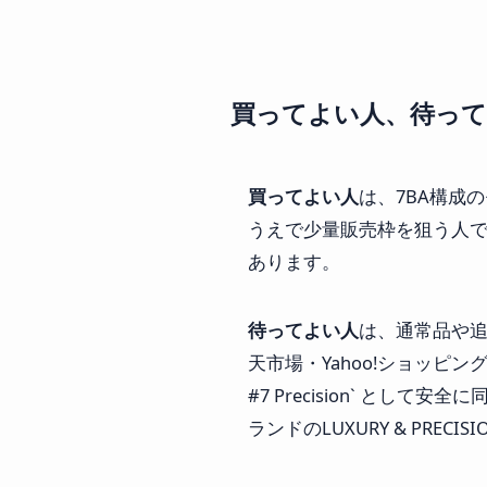
買ってよい人、待っ
買ってよい人
は、7BA構成
うえで少量販売枠を狙う人で
あります。
待ってよい人
は、通常品や追
天市場・Yahoo!ショッピング
#7 Precision` として
ランドのLUXURY & PR