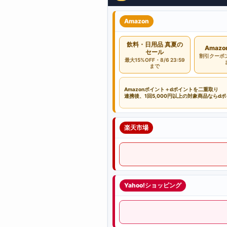
Amazon
飲料・日用品 真夏の
Amaz
セール
割引クーポン・
最大15%OFF・8/6 23:59
まで
Amazonポイント＋dポイントを二重取り
連携後、1回5,000円以上の対象商品ならd
楽天市場
Yahoo!ショッピング