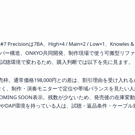
isionは7BA、High×4 / Main×2 / Low×1、Knowle
ロスオーバー構造、ONKYO共同開発、制作現場で使う可搬型リ
は試聴環境で変わるため、購入判断では以下を先に見ます。
別販売枠。通常価格198,000円との差は、割引理由を受け入れ
なく、制作・演奏モニターで定位や帯域バランスを見たい人
OMING SOON表示。残数が少ないため、発売後の在庫変
MやDAP環境を持っている人は、試聴・返品条件・ケーブ