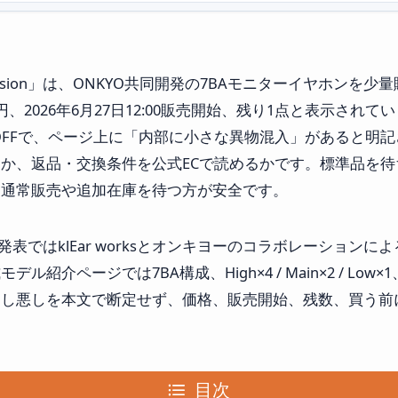
7「Precision」は、ONKYO共同開発の7BAモニターイヤホ
00円、2026年6月27日12:00販売開始、残り1点と表示さ
10%OFFで、ページ上に「内部に小さな異物混入」があると
か、返品・交換条件を公式ECで読めるかです。標準品を
、通常販売や追加在庫を待つ方が安全です。
TIMESの発表ではklEar worksとオンキヨーのコラボレーショ
ページでは7BA構成、High×4 / Main×2 / Low×1、K
良し悪しを本文で断定せず、価格、販売開始、残数、買う前
目次