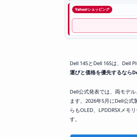
Yahoo!ショッピング
Dell 14SとDell 16S
運びと価格を優先するならDell 
Dell公式発表では、両モデルとも
ます。2026年5月にDell公式製
らもOLED、LPDDR5Xメモ
す。