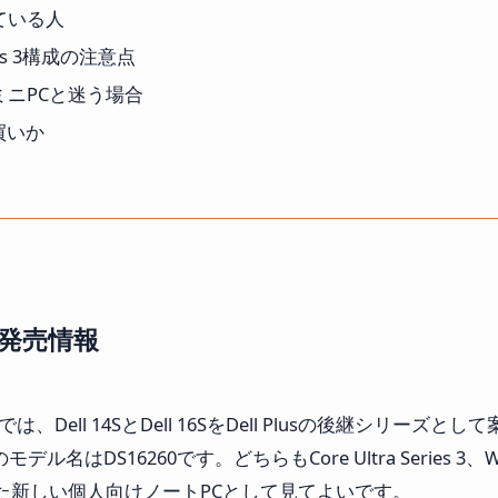
いている人
eries 3構成の注意点
kやミニPCと迷う場合
は買いか
格と発売情報
ブログでは、Dell 14SとDell 16SをDell Plusの後継シリーズと
モデル名はDS16260です。どちらもCore Ultra Series 3、Win
した新しい個人向けノートPCとして見てよいです。