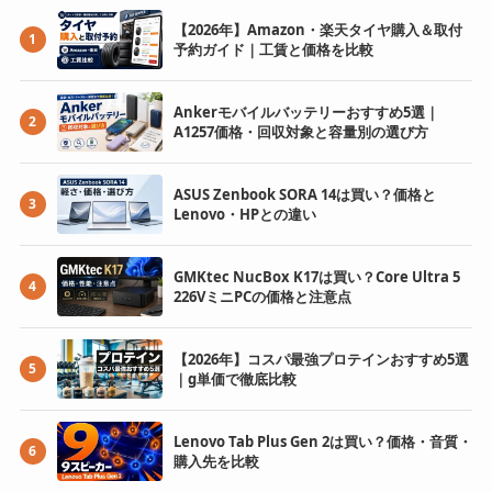
【2026年】Amazon・楽天タイヤ購入＆取付
1
予約ガイド｜工賃と価格を比較
Ankerモバイルバッテリーおすすめ5選｜
2
A1257価格・回収対象と容量別の選び方
ASUS Zenbook SORA 14は買い？価格と
3
Lenovo・HPとの違い
GMKtec NucBox K17は買い？Core Ultra 5
4
226VミニPCの価格と注意点
【2026年】コスパ最強プロテインおすすめ5選
5
｜g単価で徹底比較
Lenovo Tab Plus Gen 2は買い？価格・音質・
6
購入先を比較