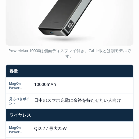
PowerMax 10000は側面ディスプレイ付き。Cable版とは別モデルで
す。
容量
項目
MagOn PowerMax 10000
10000mAh
見るべきポイント
日中のスマホ充電に余裕を持たせたい人向け
ワイヤレス
Qi2.2 / 最大25W