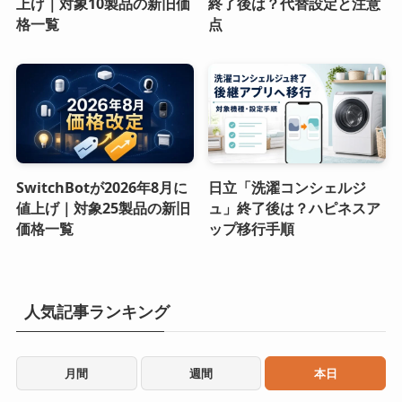
上げ｜対象10製品の新旧価
終了後は？代替設定と注意
格一覧
点
SwitchBotが2026年8月に
日立「洗濯コンシェルジ
値上げ｜対象25製品の新旧
ュ」終了後は？ハピネスア
価格一覧
ップ移行手順
人気記事ランキング
月間
週間
本日