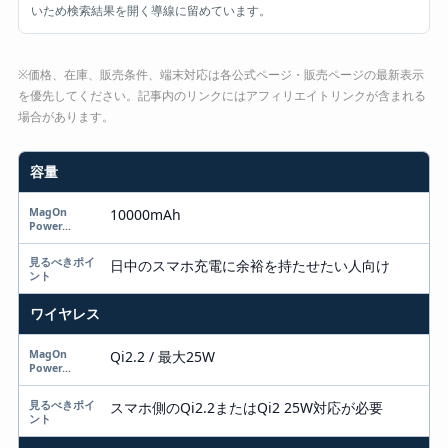
いため検索結果を開く導線に留めています。
※価格、在庫、販売条件、端末対応は各公式ページ・販売ページの最新表示
を優先してください。記事内のリンクにはアフィリエイトリンクが含まれる
場合があります。
容量
項目
MagOn PowerMax 10000
10000mAh
見るべきポイント
日中のスマホ充電に余裕を持たせたい人向け
ワイヤレス
Qi2.2 / 最大25W
スマホ側のQi2.2またはQi2 25W対応が必要