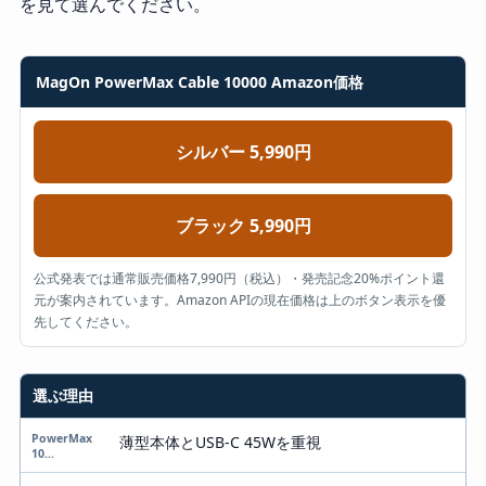
を見て選んでください。
MagOn PowerMax Cable 10000 Amazon価格
シルバー 5,990円
ブラック 5,990円
公式発表では通常販売価格7,990円（税込）・発売記念20%ポイント還
元が案内されています。Amazon APIの現在価格は上のボタン表示を優
先してください。
選ぶ理由
比較項目
PowerMax 10000
薄型本体とUSB-C 45Wを重視