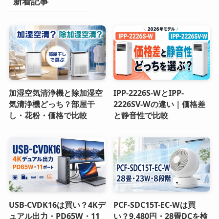
新着記事
加湿空気清浄機と除加湿空
IPP-2226S-WとIPP-
気清浄機どっち？部屋干
2226SV-Wの違い｜価格差
し・花粉・価格で比較
と静音性で比較
USB-CVDK16は買い？4Kデ
PCF-SDC15T-EC-Wは買
ュアル出力・PD65W・11
い？9,480円・28畳DCを検