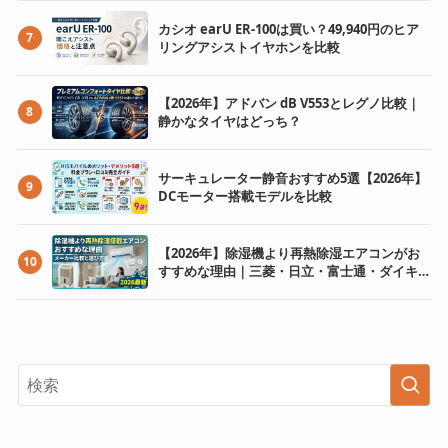
カシオ earU ER-100は買い？49,940円のヒア
7
リングアシストイヤホンを比較
【2026年】アドバン dB V553とレグノ比較｜
8
静かなタイヤはどっち？
サーキュレーター静音おすすめ5選【2026年】
9
DCモーター搭載モデルを比較
【2026年】除湿機より再熱除湿エアコンがお
10
すすめな理由｜三菱・日立・富士通・ダイキ
ン比較