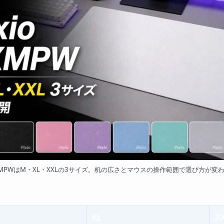
o PXMPWはM・XL・XXLの3サイズ。机の広さとマウスの操作範囲で選び方が変
す
XL
X