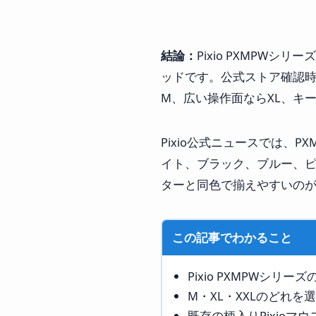
結論：
Pixio PXMPW
ッドです。公式ストア確認時点で
M、広い操作面ならXL、キ
Pixio公式ニュースでは、
イト、ブラック、ブルー、ピ
ターと同色で揃えやすいの
この記事でわかること
Pixio PXMPWシリ
M・XL・XXLのどれを
既存の柄入りPixioマ