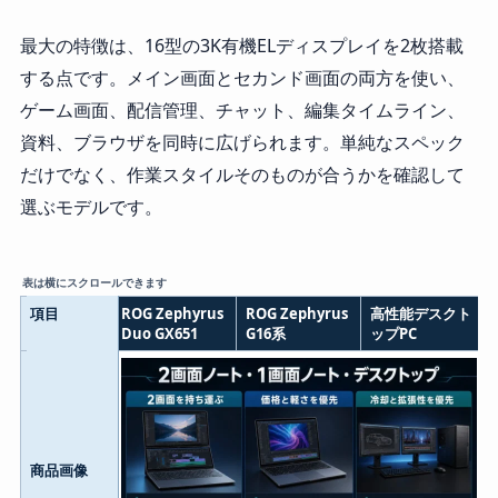
最大の特徴は、16型の3K有機ELディスプレイを2枚搭載
する点です。メイン画面とセカンド画面の両方を使い、
ゲーム画面、配信管理、チャット、編集タイムライン、
資料、ブラウザを同時に広げられます。単純なスペック
だけでなく、作業スタイルそのものが合うかを確認して
選ぶモデルです。
表は横にスクロールできます
項目
ROG Zephyrus
ROG Zephyrus
高性能デスクト
Duo GX651
G16系
ップPC
商品画像