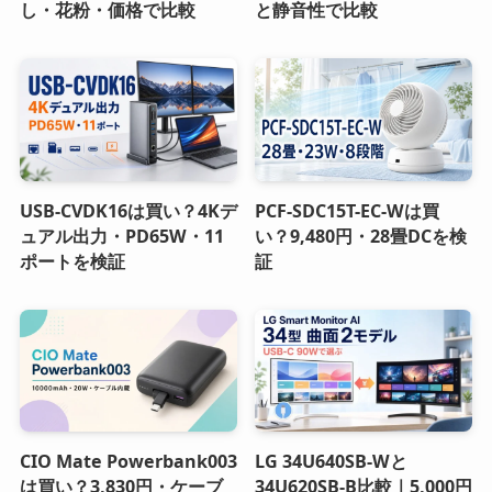
し・花粉・価格で比較
と静音性で比較
USB-CVDK16は買い？4Kデ
PCF-SDC15T-EC-Wは買
ュアル出力・PD65W・11
い？9,480円・28畳DCを検
ポートを検証
証
CIO Mate Powerbank003
LG 34U640SB-Wと
は買い？3,830円・ケーブ
34U620SB-B比較｜5,000円