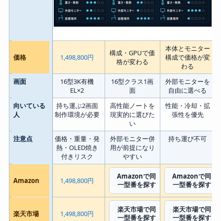
2画面ノート、1画面ノート、デスクトップPCの選び方と比較軸
本体とモニター
構成・GPUで価
価格
1,498,800円
構成で価格が変
格が変わる
わる
画面
16型3K有機
16型クラス1画
外部モニターを
EL×2
面
自由に選べる
向いている
持ち運ぶ2画面
高性能ノートを
性能・冷却・拡
人
制作環境が必要
現実的に選びた
張性を優先
い
注意点
価格・重量・発
外部モニター併
持ち運び不可
熱・OLED焼き
用が前提になり
付きリスク
やすい
Amazonで同
Amazonで同
Amazon
1,498,800円
一型番を探す
一型番を探す
楽天市場で同
楽天市場で同
楽天市場
1,498,800円
一型番を探す
一型番を探す