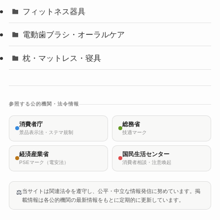
フィットネス器具
電動歯ブラシ・オーラルケア
枕・マットレス・寝具
参照する公的機関・法令情報
消費者庁
総務省
景品表示法・ステマ規制
技適マーク
経済産業省
国民生活センター
PSEマーク（電安法）
消費者相談・注意喚起
当サイトは関連法令を遵守し、公平・中立な情報発信に努めています。掲
⚖️
載情報は各公的機関の最新情報をもとに定期的に更新しています。