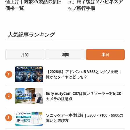
値上げ｜対象25製品の新旧
ュ」終了後は？ハピネスア
価格一覧
ップ移行手順
人気記事ランキング
月間
週間
本日
【2026年】アドバン dB V553とレグノ比較｜
1
静かなタイヤはどっち？
Eufy eufyCam C37は買い？ソーラー対応2K
2
カメラの注意点
ソニッケアー本体比較｜5300・7100・9900の
3
違いと選び方