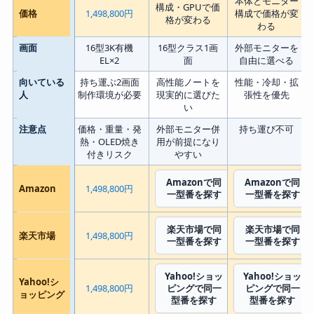
本体とモニター
構成・GPUで価
価格
1,498,800円
構成で価格が変
格が変わる
わる
画面
16型3K有機
16型クラス1画
外部モニターを
EL×2
面
自由に選べる
向いている
持ち運ぶ2画面
高性能ノートを
性能・冷却・拡
人
制作環境が必要
現実的に選びた
張性を優先
い
注意点
価格・重量・発
外部モニター併
持ち運び不可
熱・OLED焼き
用が前提になり
付きリスク
やすい
Amazonで同
Amazonで同
Amazon
1,498,800円
一型番を探す
一型番を探す
楽天市場で同
楽天市場で同
楽天市場
1,498,800円
一型番を探す
一型番を探す
Yahoo!ショッ
Yahoo!ショッ
Yahoo!シ
1,498,800円
ピングで同一
ピングで同一
ョッピング
型番を探す
型番を探す