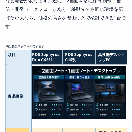
なる場合があります。逆に、2画面を常に使う制作・配
信・開発ワークフローがあり、移動先でも同じ環境を広
げたい人なら、価格の高さを理由つきで検討できる1台で
す。
表は横にスクロールできます
項目
ROG Zephyrus
ROG Zephyrus
高性能デスクト
Duo GX651
G16系
ップPC
商品画像
2画面ノート、1画面ノート、デスクトップPCの選び方と比較軸