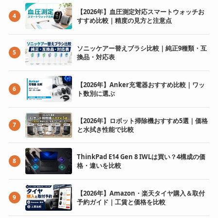
【2026年】血圧測定対応スマートウォッチお
4
すすめ比較｜精度の見方と注意点
ソニッケアー替えブラシ比較｜純正9種類・互
5
換品・対応表
【2026年】Anker充電器おすすめ比較｜ワッ
6
ト数別に選ぶ
【2026年】ロボット掃除機おすすめ5選｜価格
7
と水拭き性能で比較
ThinkPad E14 Gen 8 IWLは買い？4構成の価
8
格・違いを比較
【2026年】Amazon・楽天タイヤ購入＆取付
9
予約ガイド｜工賃と価格を比較