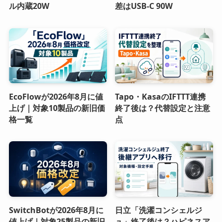
ル内蔵20W
差はUSB-C 90W
EcoFlowが2026年8月に値
Tapo・KasaのIFTTT連携
上げ｜対象10製品の新旧価
終了後は？代替設定と注意
格一覧
点
SwitchBotが2026年8月に
日立「洗濯コンシェルジ
値上げ｜対象25製品の新旧
ュ」終了後は？ハピネスア