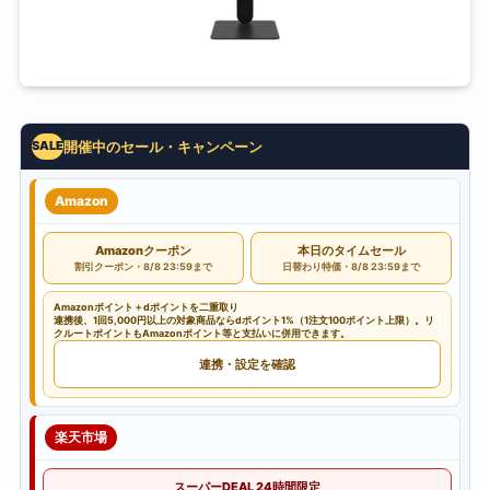
開催中のセール・キャンペーン
SALE
Amazon
Amazonクーポン
本日のタイムセール
割引クーポン・8/8 23:59まで
日替わり特価・8/8 23:59まで
Amazonポイント＋dポイントを二重取り
連携後、1回5,000円以上の対象商品ならdポイント1%（1注文100ポイント上限）。リ
クルートポイントもAmazonポイント等と支払いに併用できます。
連携・設定を確認
楽天市場
スーパーDEAL 24時間限定