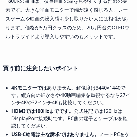
1800Rの曲面は、横長画面の端を見やすくするための要
素です。大きな平面モニターで端が遠く感じる人、レー
スゲームや映画の没入感も少し取りたい人には相性があ
ります。価格が5万円クラスのため、20万円台のOLEDウ
ルトラワイドより導入しやすいのもメリットです。
買う前に注意したいポイント
4Kモニターではありません。
解像度は3440×1440で
す。縦方向の細かさや4K動画編集を重視するなら27イ
ンチ4Kや32インチ4Kも比較してください。
HDMIでは100Hzまでです。
公式注記では120Hzは
DisplayPort接続時です。PC側の端子とケーブルを確
認してください。
USB-C給電は主な訴求ではありません。
ノートPCをケ