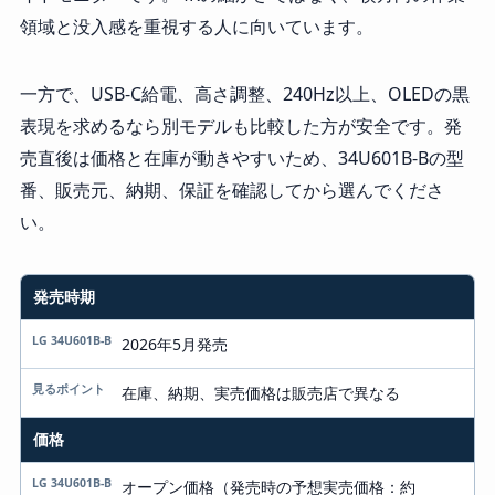
領域と没入感を重視する人に向いています。
一方で、USB-C給電、高さ調整、240Hz以上、OLEDの黒
表現を求めるなら別モデルも比較した方が安全です。発
売直後は価格と在庫が動きやすいため、34U601B-Bの型
番、販売元、納期、保証を確認してから選んでくださ
い。
発売時期
項目
LG 34U601B-B
2026年5月発売
見るポイント
在庫、納期、実売価格は販売店で異なる
価格
オープン価格（発売時の予想実売価格：約