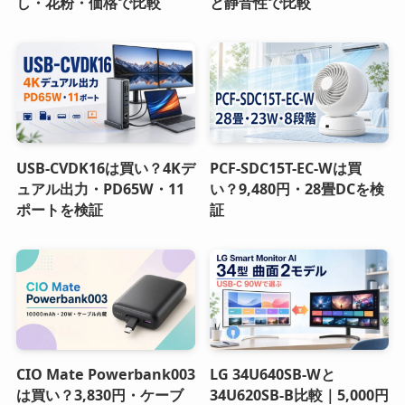
し・花粉・価格で比較
と静音性で比較
USB-CVDK16は買い？4Kデ
PCF-SDC15T-EC-Wは買
ュアル出力・PD65W・11
い？9,480円・28畳DCを検
ポートを検証
証
CIO Mate Powerbank003
LG 34U640SB-Wと
は買い？3,830円・ケーブ
34U620SB-B比較｜5,000円