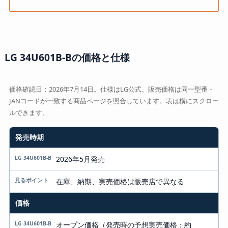
LG 34U601B-Bの価格と仕様
価格確認日：2026年7月14日。仕様はLG公式、販売価格は同一型番・
JANコードが一致する商品ページを照合しています。表は横にスクロー
ルできます。
発売時期
項目
LG 34U601B-B
2026年5月発売
見るポイント
在庫、納期、実売価格は販売店で異なる
価格
オープン価格（発売時の予想実売価格：約